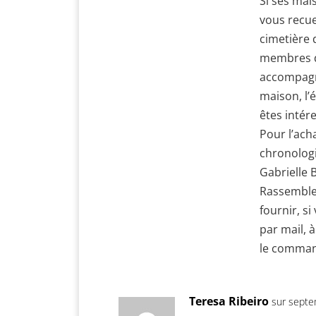
Si ses mai
vous recue
cimetière
membres d
accompagne
maison, l’é
êtes intére
Pour l’acha
chronologi
Gabrielle 
Rassemble
fournir, s
par mail, 
le command
Teresa Ribeiro
sur septe