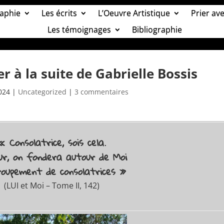
aphie
Les écrits
L’Oeuvre Artistique
Prier av
Les témoignages
Bibliographie
r à la suite de Gabrielle Bossis
024
|
Uncategorized
|
3 commentaires
« Consolatrice, sois cela.
ur, on fondera autour de Moi
roupement de consolatrices »
(LUI et Moi – Tome II, 142)