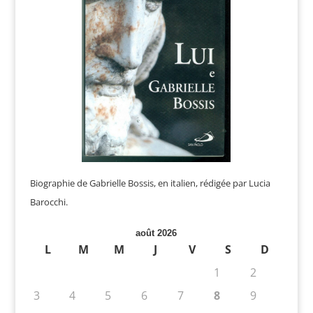
Biographie de Gabrielle Bossis, en italien, rédigée par Lucia
Barocchi.
août 2026
L
M
M
J
V
S
D
1
2
3
4
5
6
7
8
9