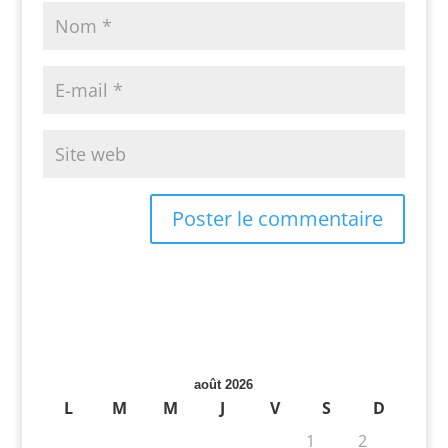
août 2026
L
M
M
J
V
S
D
1
2